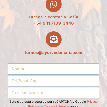
Turnos. Secretaria Sofía
+54 9 11 7109-3446
Email Turnos
turnos@ayurvedamaria.com
Este sitio está protegido por reCAPTCHA y Google
Privacy
Policy
and
Terms of Service
apply.