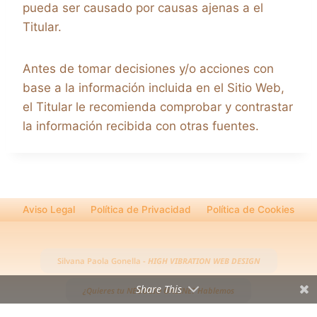
pueda ser causado por causas ajenas a el
Titular.
Antes de tomar decisiones y/o acciones con
base a la información incluida en el Sitio Web,
el Titular le recomienda comprobar y contrastar
la información recibida con otras fuentes.
Aviso Legal
Política de Privacidad
Política de Cookies
Silvana Paola Gonella -
HIGH VIBRATION WEB DESIGN
Share This
¿Quieres tu
NEGOCIO ONLINE?
Hablemos